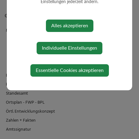
Einstellungen jederzeit ändern.
Gemeinde
Alles akzeptieren
Mitarbeiter
Verwaltung
Bauhof
Individuelle Einstellungen
Kindergärten
Schule/Familienbad
Essentielle Cookies akzeptieren
Einrichtungen
Politik
Standesamt
Ortsplan - FWP - BPL
Örtl. Entwicklungskonzept
Zahlen + Fakten
Amtssignatur