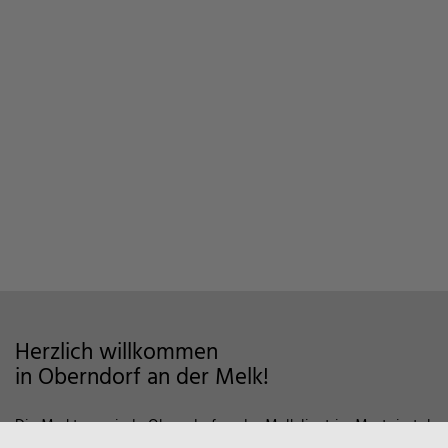
Herzlich willkommen
in Oberndorf an der Melk!
Die Marktgemeinde Oberndorf an der Melk liegt im Mostviertel