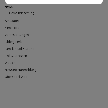
News
Gemeindezeitung
Amtstafel
Klimaticket
Veranstaltungen
Bildergalerie
Familienbad + Sauna
Links/Adressen
Wetter
Newsletteranmeldung
Oberndorf-App