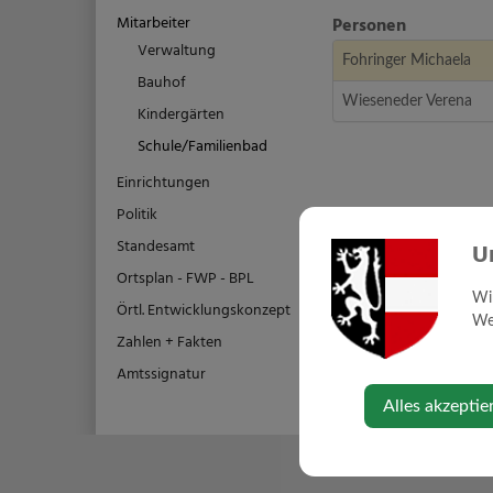
Mitarbeiter
Personen
Verwaltung
Fohringer Michaela
Bauhof
Wieseneder Verena
Kindergärten
Schule/Familienbad
Einrichtungen
Politik
Standesamt
U
Ortsplan - FWP - BPL
Wi
Örtl. Entwicklungskonzept
Web
Zahlen + Fakten
Amtssignatur
Alles akzeptie