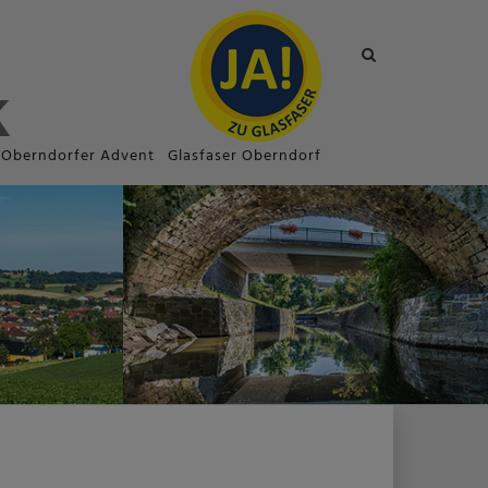
Site
search
toggle
Oberndorfer Advent
Glasfaser Oberndorf