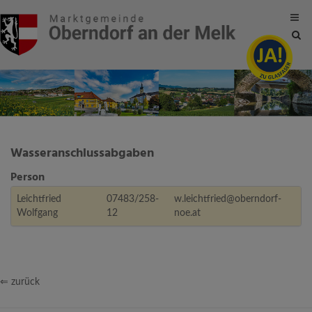
Site
sea
tog
Wasseranschlussabgaben
Person
Leichtfried
07483/258-
w.leichtfried@oberndorf-
Wolfgang
12
noe.at
⇐ zurück