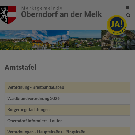
Site
sea
tog
Amtstafel
Titel
Einleitung
Datum
Verordnung - Breitbandausbau
Waldbrandverordnung 2026
Bürgerbegutachtungen
Oberndorf informiert - Laufer
Verordnungen - Hauptstraße u. Ringstraße