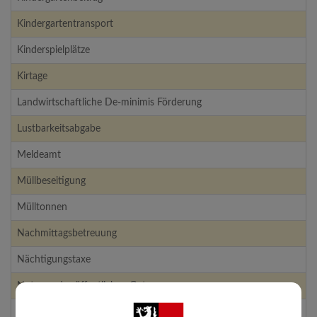
Kindergartentransport
Kinderspielplätze
Kirtage
Landwirtschaftliche De-minimis Förderung
Lustbarkeitsabgabe
Meldeamt
Müllbeseitigung
Mülltonnen
Nachmittagsbetreuung
Nächtigungstaxe
Nutzung des öffentlichen Gutes
Öffentliche Bücherei