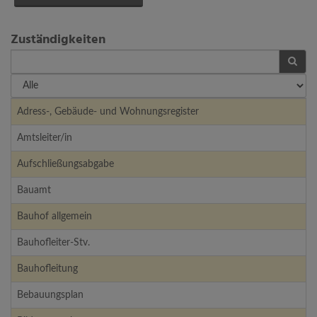
Zuständigkeiten
FILTER
FILTER
NACH
ANFANGSBUCHSTABE
Bezeichnung
Beschreibung
Adress-, Gebäude- und Wohnungsregister
Amtsleiter/in
Aufschließungsabgabe
Bauamt
Bauhof allgemein
Bauhofleiter-Stv.
Bauhofleitung
Bebauungsplan