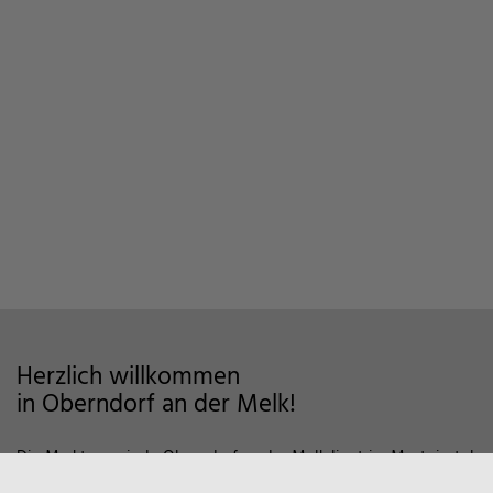
Herzlich willkommen
in Oberndorf an der Melk!
Die Marktgemeinde Oberndorf an der Melk liegt im Mostviertel
im Alpenvorland und zeichnet sich als Wohngemeinde mit