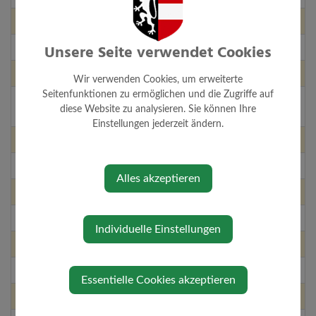
Örtliches Entwicklungskonzept
Unsere Seite verwendet Cookies
Ortsbild
Ortsbildpflege
Wir verwenden Cookies, um erweiterte
Seitenfunktionen zu ermöglichen und die Zugriffe auf
Personalaufnahme (auch FerialpraktikantInnen, Lehrlinge,
diese Website zu analysieren. Sie können Ihre
Saisonkräfte, etc.)
Einstellungen jederzeit ändern.
Personalverrechnung
Raumordnung
Alles akzeptieren
Rechnungsabschluss
Reinigung Familienbad
Individuelle Einstellungen
Reinigung Gemeindehaus
Reinigung Musikschule
Essentielle Cookies akzeptieren
Reinigung Schulen