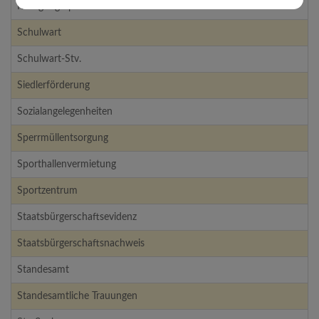
Reinigung Sporthalle
Schulwart
Schulwart-Stv.
Siedlerförderung
Sozialangelegenheiten
Sperrmüllentsorgung
Sporthallenvermietung
Sportzentrum
Staatsbürgerschaftsevidenz
Staatsbürgerschaftsnachweis
Standesamt
Standesamtliche Trauungen