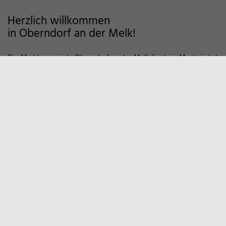
Herzlich willkommen
in Oberndorf an der Melk!
Die Marktgemeinde Oberndorf an der Melk liegt im Mostviertel
im Alpenvorland und zeichnet sich als Wohngemeinde mit
hoher Lebensqualität aus. Auf markierten Wanderwegen und
Fahrradstrecken finden Sie viele Möglichkeiten der Erholung in
der Natur vor. Zum Entspannen empfiehlt sich auch ein Besuch
in unserem Sportzentrum und Familienbad. Viele weitere
Informationen, z.B. über örtliche Vereine und
Wirtschaftsbetriebe finden Sie hier auf unserer Homepage.
Marktgemeinde
Oberndorf an der Melk
Hauptstraße 9
3281 Oberndorf an der Melk