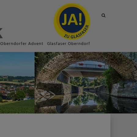
Site
search
toggle
Oberndorfer Advent
Glasfaser Oberndorf