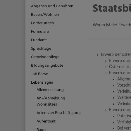
Staatsb
Abgaben und Gebühren
Bauen/Wohnen
Förderungen
Woran ist der Erwerb
Formulare
Fundamt
Sprechtage
Erwerb der öster
Gemeindepflege
Erwerb dur
Bildungsangebote
Österreichis
Job Börse
Erwerb durc
Allgeme
Lebenslagen
Vorzeit
Alleinerziehung
Verleih
An-/Abmeldung
Weitere
Wohnsitzes
Verleih
Erwerb durc
Arten von Beschäftigung
Putativ
Aufenthalt
Verfolg
Bei ve
Bauen