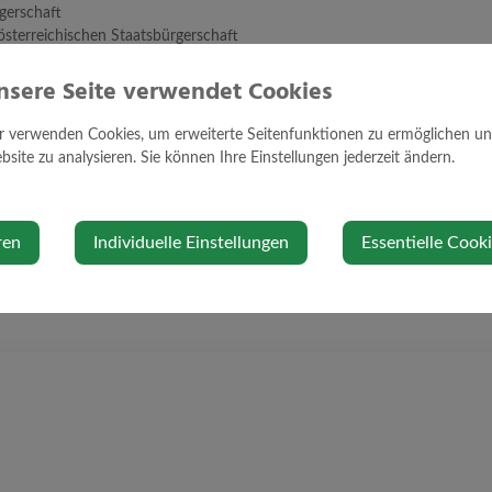
gerschaft
 österreichischen Staatsbürgerschaft
aftsnachweis
nsere Seite verwendet Cookies
rschaftsnachweis für ein Kind
rung im Staatsbürgerschaftsnachweis
ung und Verzicht der Staatsbürgerschaft
r verwenden Cookies, um erweiterte Seitenfunktionen zu ermöglichen und 
site zu analysieren. Sie können Ihre Einstellungen jederzeit ändern.
ren
Individuelle Einstellungen
Essentielle Cook
:
18.06.2025
wortlich:
oesterreich.gv.at-Redaktion