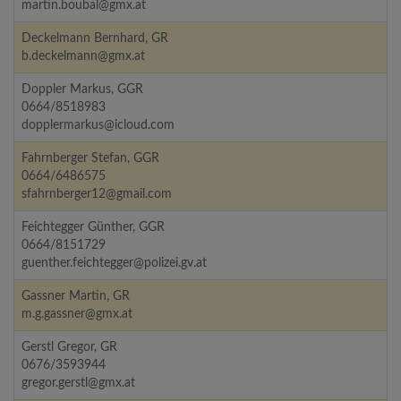
martin.boubal@gmx.at
Deckelmann Bernhard, GR
b.deckelmann@gmx.at
Doppler Markus, GGR
0664/8518983
dopplermarkus@icloud.com
Fahrnberger Stefan, GGR
0664/6486575
sfahrnberger12@gmail.com
Feichtegger Günther, GGR
0664/8151729
guenther.feichtegger@polizei.gv.at
Gassner Martin, GR
m.g.gassner@gmx.at
Gerstl Gregor, GR
0676/3593944
gregor.gerstl@gmx.at