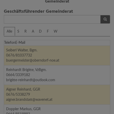
Gemeinderat
Geschäftsführender Gemeinderat
FILTER
Alle
S
R
A
D
F
W
TelefonE-Mail
Name
Seiberl Walter, Bgm.
0676/81037732
buergermeister@oberndorf-noe.at
Reinhardt Brigitte, VzBgm.
0664/3339182
brigitte-reinhardt@outlook.com
Aigner Reinhard, GGR
0676/5338279
aigner.brandstatt@wavenet.at
Doppler Markus, GGR