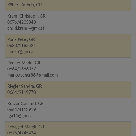
Köberl Kathrin, GR
Kraml Christoph, GR
0676/4205343
chrisi.kraml@gmx.at
Punz Peter, GR
0680/1185521
punzp@gmx.at
Racher Mario, GR
0664/1666077
mario.racher86@gmail.com
Riegler Sandra, GR
0664/9119770
Rötzer Gerhard, GR
0664/4112919
rga14@gmx.at
Schagerl Margit, GR
0676/4745434