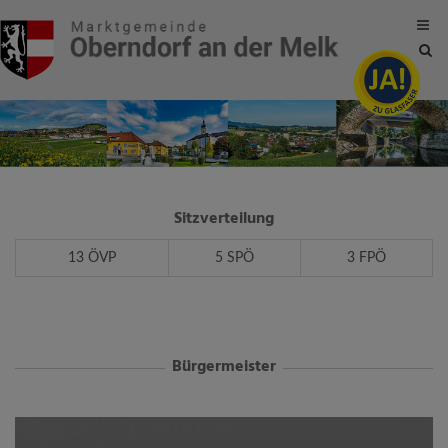
Site
sea
tog
Sitzverteilung
13 ÖVP
5 SPÖ
3 FPÖ
Bürgermeister