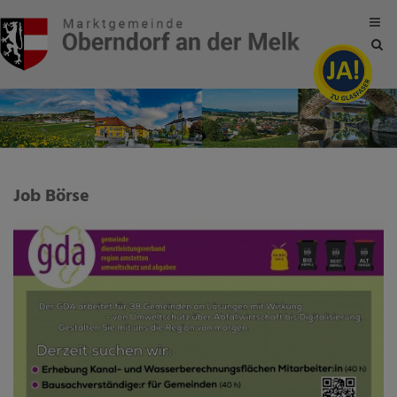
Site
sea
tog
Job Börse