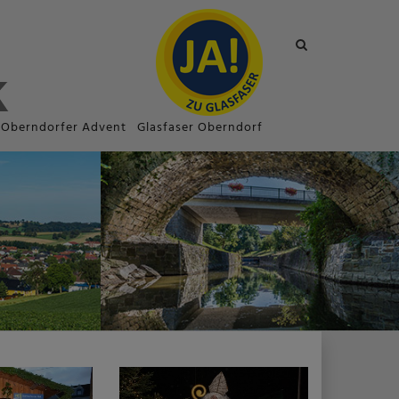
Site
search
toggle
Oberndorfer Advent
Glasfaser Oberndorf