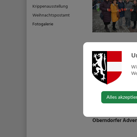
Krippenausstellung
Weihnachtspostamt
Fotogalerie
Oberndorfer Adven
U
Wi
Web
Alles akzeptie
Oberndorfer Adven