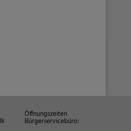
Öffnungszeiten
lk
Bürgerservicebüro: