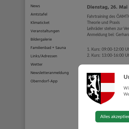
News
Dienstag, 26. Mai
Amtstafel
Fahrtraining des ÖAMT
Klimaticket
Theorie und Praxis
Leihräder stehen zur Ve
Veranstaltungen
Anmeldung bei: Gerhar
Bildergalerie
Familienbad + Sauna
1. Kurs: 09:00-12:00 U
Links/Adressen
2. Kurs: 13:00-16:00 U
Wetter
Newsletteranmeldung
U
Oberndorf-App
Veranstaltungsort
Wi
Web
Parkplatz der FF Obe
Wieselburgerstraße 
3281 Oberndorf an 
Alles akzeptie