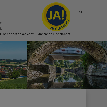
Site
search
toggle
Oberndorfer Advent
Glasfaser Oberndorf