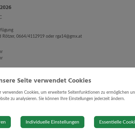
 2026
C
rfügung
d Rötzer, 0664/4112919 oder rga14@gmx.at
hr
hr
nsere Seite verwendet Cookies
Veranstalter
r verwenden Cookies, um erweiterte Seitenfunktionen zu ermöglichen und 
site zu analysieren. Sie können Ihre Einstellungen jederzeit ändern.
rndorf
Gesunde Geme
53
der Melk
ren
Individuelle Einstellungen
Essentielle Cook