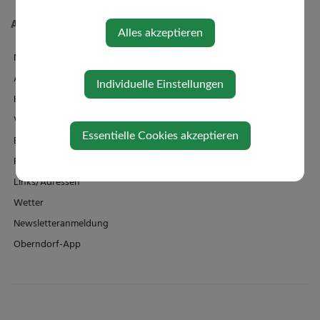
Aktuelles
Alles akzeptieren
News
Amtstafel
Individuelle Einstellungen
Klimaticket
Veranstaltungen
Essentielle Cookies akzeptieren
Bildergalerie
Familienbad + Sauna
Links/Adressen
Wetter
Newsletteranmeldung
Oberndorf-App