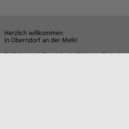
Herzlich willkommen
in Oberndorf an der Melk!
Die Marktgemeinde Oberndorf an der Melk liegt im Mostviertel
im Alpenvorland und zeichnet sich als Wohngemeinde mit
hoher Lebensqualität aus. Auf markierten Wanderwegen und
Fahrradstrecken finden Sie viele Möglichkeiten der Erholung in
der Natur vor. Zum Entspannen empfiehlt sich auch ein Besuch
in unserem Sportzentrum und Familienbad. Viele weitere
Informationen, z.B. über örtliche Vereine und
Wirtschaftsbetriebe finden Sie hier auf unserer Homepage.
Marktgemeinde
Oberndorf an der Melk