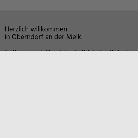
Herzlich willkommen
in Oberndorf an der Melk!
Die Marktgemeinde Oberndorf an der Melk liegt im Mostviertel
im Alpenvorland und zeichnet sich als Wohngemeinde mit
hoher Lebensqualität aus. Auf markierten Wanderwegen und
Fahrradstrecken finden Sie viele Möglichkeiten der Erholung in
der Natur vor. Zum Entspannen empfiehlt sich auch ein Besuch
in unserem Sportzentrum und Familienbad. Viele weitere
Informationen, z.B. über örtliche Vereine und
Wirtschaftsbetriebe finden Sie hier auf unserer Homepage.
Marktgemeinde
Oberndorf an der Melk