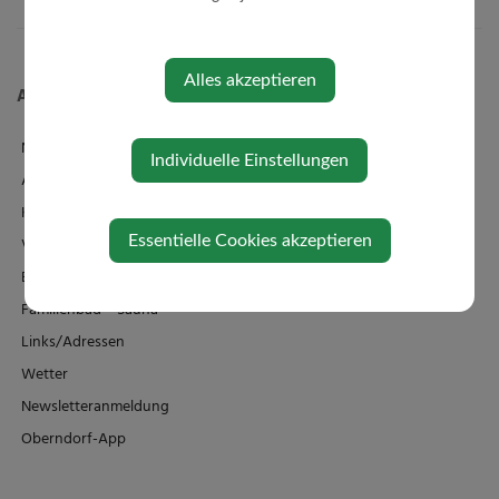
Alles akzeptieren
Aktuelles
News
Individuelle Einstellungen
Amtstafel
Klimaticket
Essentielle Cookies akzeptieren
Veranstaltungen
Bildergalerie
Familienbad + Sauna
Links/Adressen
Wetter
Newsletteranmeldung
Oberndorf-App