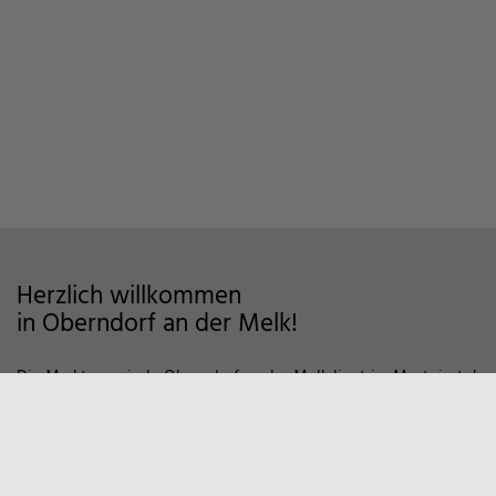
Herzlich willkommen
in Oberndorf an der Melk!
Die Marktgemeinde Oberndorf an der Melk liegt im Mostviertel
im Alpenvorland und zeichnet sich als Wohngemeinde mit
hoher Lebensqualität aus. Auf markierten Wanderwegen und
Fahrradstrecken finden Sie viele Möglichkeiten der Erholung in
der Natur vor. Zum Entspannen empfiehlt sich auch ein Besuch