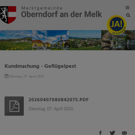
Site
sea
tog
Kundmachung - Geflügelpest
Dienstag, 07. April 2026
20260407080842075.PDF
Dienstag, 07. April 2026