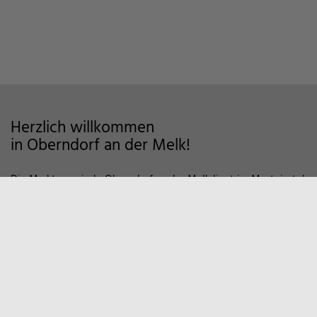
Herzlich willkommen
in Oberndorf an der Melk!
Die Marktgemeinde Oberndorf an der Melk liegt im Mostviertel
im Alpenvorland und zeichnet sich als Wohngemeinde mit
hoher Lebensqualität aus. Auf markierten Wanderwegen und
Fahrradstrecken finden Sie viele Möglichkeiten der Erholung in
der Natur vor. Zum Entspannen empfiehlt sich auch ein Besuch
in unserem Sportzentrum und Familienbad. Viele weitere
Informationen, z.B. über örtliche Vereine und
Wirtschaftsbetriebe finden Sie hier auf unserer Homepage.