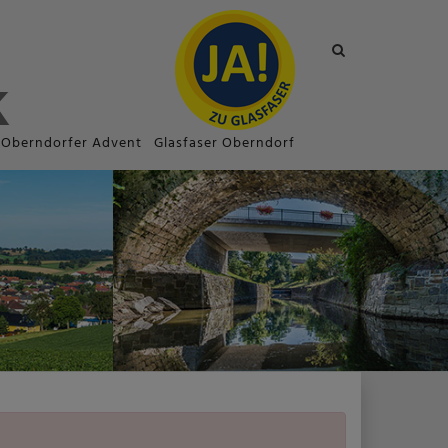
Site
search
toggle
Oberndorfer Advent
Glasfaser Oberndorf