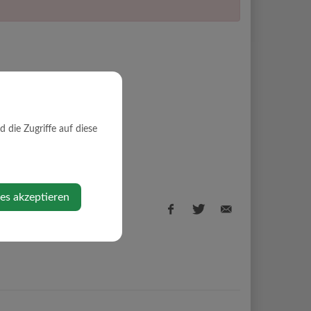
die Zugriffe auf diese
ies akzeptieren
Facebook
Twitter
E-
share
share
Mail
share