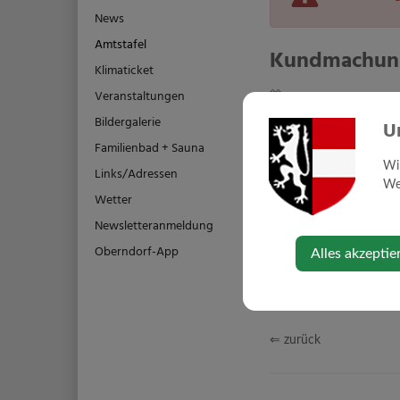
News
Amtstafel
Kundmachung
Klimaticket
Veranstaltungen
Montag, 01. Juni 2026
Bildergalerie
U
Familienbad + Sauna
Wi
2026060
Links/Adressen
Web
Wetter
Montag, 0
Newsletteranmeldung
Oberndorf-App
Alles akzeptie
⇐ zurück