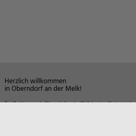
Herzlich willkommen
in Oberndorf an der Melk!
Die Marktgemeinde Oberndorf an der Melk liegt im Mostviertel
im Alpenvorland und zeichnet sich als Wohngemeinde mit
hoher Lebensqualität aus. Auf markierten Wanderwegen und
Fahrradstrecken finden Sie viele Möglichkeiten der Erholung in
der Natur vor. Zum Entspannen empfiehlt sich auch ein Besuch