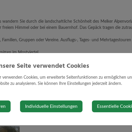
 wandern Sie durch die landschaftliche Schönheit des Melker Alpenvor
er freiem Himmel oder bei einem Bauernhof. Das Gepäck tragen die zutrau
, Familien, Gruppen oder Vereine. Ausflugs-, Tages- und Mehrtagestoure
mitten im Mostviertel.
nsere Seite verwendet Cookies
 für Busgruppen: bei einem etwa einstündigen Aufenthalt erfahren Sie W
s in artgerechter Haltung.
r verwenden Cookies, um erweiterte Seitenfunktionen zu ermöglichen und 
 und Buchung:
site zu analysieren. Sie können Ihre Einstellungen jederzeit ändern.
er
land.at
ren
Individuelle Einstellungen
Essentielle Cook
anderland.at