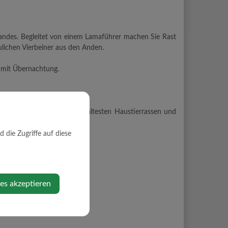
landes. Begleitet von einem Lamaführer machen Sie Rast
lichen Vierbeiner aus den Anden.
n mit Übernachtung.
issenswertes über eine der ältesten Haustierrassen und
die Zugriffe auf diese
ies akzeptieren