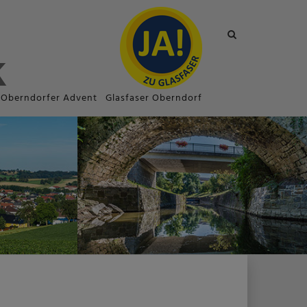
Site
search
toggle
Oberndorfer Advent
Glasfaser Oberndorf