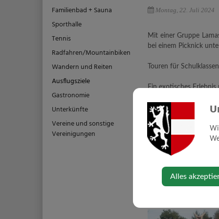
Familienbad + Sauna
Montag, 22. Juli 2024
Sporthalle
Mit einer Gruppe Lamas
Tennis
bei einem Picknick unt
Radfahren/Mountainbiken
Wandern und Reiten
Touren für Schulklassen
Ausflugsziele
Ein exotisches Erlebnis 
Gastronomie
U
Unterkünfte
Beliebtes Ausflugsziel
sehen mehr als 30 Lama
Vereine und sonstige
Wi
Vereinigungen
Information, Prospekt
Web
Lamafarm Rappersberg
Tel: 0650/8706597
Email:
info@lamawander
Alles akzeptie
Homepage:
www.lamaw