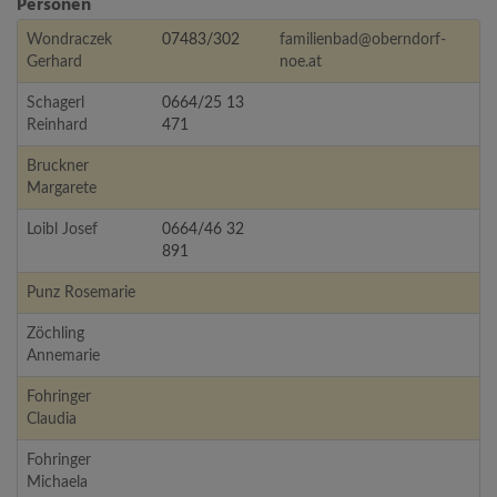
Personen
Wondraczek
07483/302
familienbad@oberndorf-
Gerhard
noe.at
Schagerl
0664/25 13
Reinhard
471
Bruckner
Margarete
Loibl Josef
0664/46 32
891
Punz Rosemarie
Zöchling
Annemarie
Fohringer
Claudia
Fohringer
Michaela