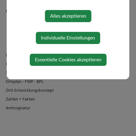
Mitarbeiter
Alles akzeptieren
Verwaltung
Bauhof
Kindergärten
Individuelle Einstellungen
Schule/Familienbad
Einrichtungen
Essentielle Cookies akzeptieren
Politik
Standesamt
Ortsplan - FWP - BPL
Örtl. Entwicklungskonzept
Zahlen + Fakten
Amtssignatur