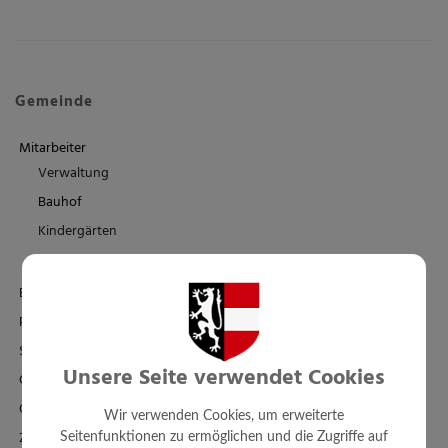
Gemeinde
Mitarbeiter
Verwaltung
Bauhof
Kindergärten
Schule/Familienbad
Einrichtungen
Politik
Standesamt
Unsere Seite verwendet Cookies
Ortsplan - FWP - BPL
Örtl. Entwicklungskonzept
Wir verwenden Cookies, um erweiterte
Zahlen + Fakten
Seitenfunktionen zu ermöglichen und die Zugriffe auf