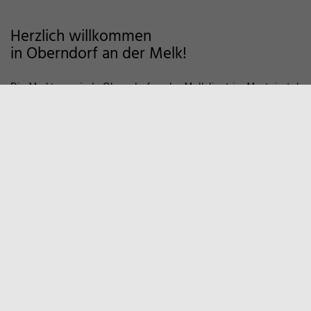
Herzlich willkommen
in Oberndorf an der Melk!
Die Marktgemeinde Oberndorf an der Melk liegt im Mostviertel
im Alpenvorland und zeichnet sich als Wohngemeinde mit
hoher Lebensqualität aus. Auf markierten Wanderwegen und
Fahrradstrecken finden Sie viele Möglichkeiten der Erholung in
der Natur vor. Zum Entspannen empfiehlt sich auch ein Besuch
in unserem Sportzentrum und Familienbad. Viele weitere
Informationen, z.B. über örtliche Vereine und
Wirtschaftsbetriebe finden Sie hier auf unserer Homepage.
Marktgemeinde
Oberndorf an der Melk
Hauptstraße 9
3281 Oberndorf an der Melk