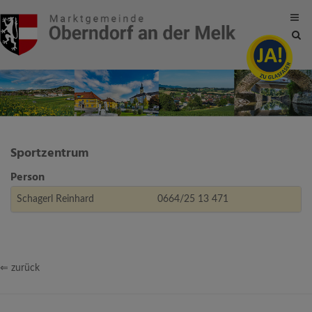
Site
sea
tog
Sportzentrum
Person
Schagerl Reinhard
0664/25 13 471
⇐ zurück