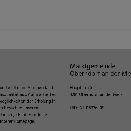
Marktgemeinde
Oberndorf an der Me
Mostviertel im Alpenvorland
Hauptstraße 9
squalität aus. Auf markierten
3281 Oberndorf an der Melk
öglichkeiten der Erholung in
in Besuch in unserem
UID: ATU16226509
ionen, z.B. über örtliche
 unserer Homepage.