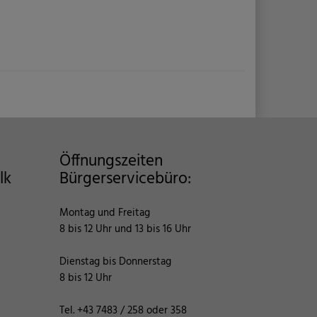
Facebook
Twitter
E-
share
share
Mail
share
Öffnungszeiten
lk
Bürgerservicebüro:
Montag und Freitag
8 bis 12 Uhr und 13 bis 16 Uhr
Dienstag bis Donnerstag
8 bis 12 Uhr
Tel.
+43 7483 / 258
oder
358