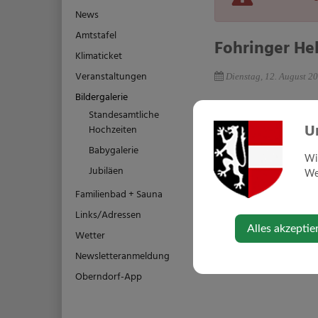
News
Amtstafel
Fohringer He
Klimaticket
Veranstaltungen
Dienstag, 12. August 2
Bildergalerie
Standesamtliche
U
Hochzeiten
Babygalerie
Wi
Jubiläen
Web
Familienbad + Sauna
Links/Adressen
Alles akzeptie
Wetter
Newsletteranmeldung
Oberndorf-App