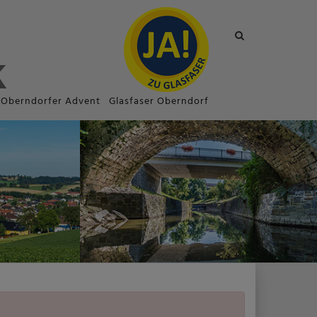
Site
search
toggle
Oberndorfer Advent
Glasfaser Oberndorf