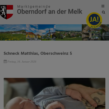
Site
sea
tog
Schneck Matthias, Oberschweinz 5
Freitag, 16. Januar 2026