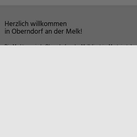
Herzlich willkommen
in Oberndorf an der Melk!
Die Marktgemeinde Oberndorf an der Melk liegt im Mostviertel
im Alpenvorland und zeichnet sich als Wohngemeinde mit
hoher Lebensqualität aus. Auf markierten Wanderwegen und
Fahrradstrecken finden Sie viele Möglichkeiten der Erholung in
der Natur vor. Zum Entspannen empfiehlt sich auch ein Besuch
in unserem Sportzentrum und Familienbad. Viele weitere
Informationen, z.B. über örtliche Vereine und
Wirtschaftsbetriebe finden Sie hier auf unserer Homepage.
Marktgemeinde
Oberndorf an der Melk
Hauptstraße 9