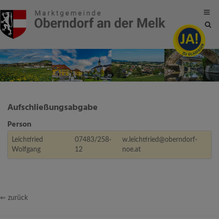
Site
sea
tog
Aufschließungsabgabe
Person
Leichtfried
07483/258-
w.leichtfried@oberndorf-
Wolfgang
12
noe.at
⇐ zurück