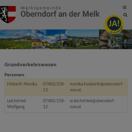
Site
sea
tog
Grundverkehrswesen
Personen
Höbarth Monika
07483/258-
monika.hoebarth@oberndorf-
13
noe.at
Leichtfried
07483/258-
w.leichtfried@oberndorf-
Wolfgang
12
noe.at