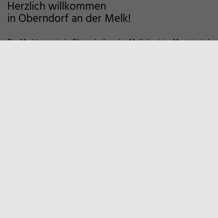
Herzlich willkommen
in Oberndorf an der Melk!
Die Marktgemeinde Oberndorf an der Melk liegt im Mostviertel
im Alpenvorland und zeichnet sich als Wohngemeinde mit
hoher Lebensqualität aus. Auf markierten Wanderwegen und
Fahrradstrecken finden Sie viele Möglichkeiten der Erholung in
der Natur vor. Zum Entspannen empfiehlt sich auch ein Besuch
in unserem Sportzentrum und Familienbad. Viele weitere
Informationen, z.B. über örtliche Vereine und
Wirtschaftsbetriebe finden Sie hier auf unserer Homepage.
Marktgemeinde
Oberndorf an der Melk
Hauptstraße 9
3281 Oberndorf an der Melk