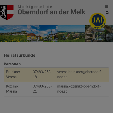
Site
sea
tog
Heiratsurkunde
Personen
Bruckner
07483/258-
verena.bruckner@oberndorf-
Verena
18
noe.at
Kozisnik
07483/258-
marina.kozisnik@oberndorf-
Marina
21
noe.at