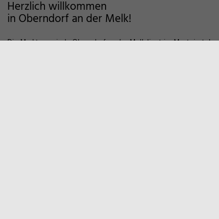
Herzlich willkommen
in Oberndorf an der Melk!
Die Marktgemeinde Oberndorf an der Melk liegt im Mostviertel
im Alpenvorland und zeichnet sich als Wohngemeinde mit
hoher Lebensqualität aus. Auf markierten Wanderwegen und
Fahrradstrecken finden Sie viele Möglichkeiten der Erholung in
der Natur vor. Zum Entspannen empfiehlt sich auch ein Besuch
in unserem Sportzentrum und Familienbad. Viele weitere
Informationen, z.B. über örtliche Vereine und
Wirtschaftsbetriebe finden Sie hier auf unserer Homepage.
Marktgemeinde
Oberndorf an der Melk
Hauptstraße 9
3281 Oberndorf an der Melk