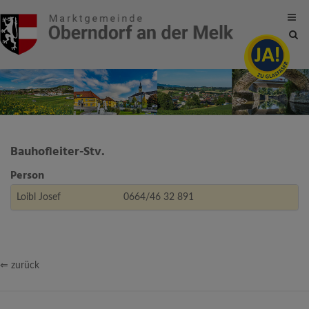
Site
sea
tog
Bauhofleiter-Stv.
Person
Loibl Josef
0664/46 32 891
⇐ zurück