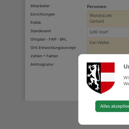
Mitarbeiter
Personen
Einrichtungen
Wondraczek
Politik
Gerhard
Standesamt
Loibl Josef
Ortsplan - FWP - BPL
Karl Walter
Örtl. Entwicklungskonzept
Zahlen + Fakten
Amtssignatur
U
Wi
Web
Alles akzeptie