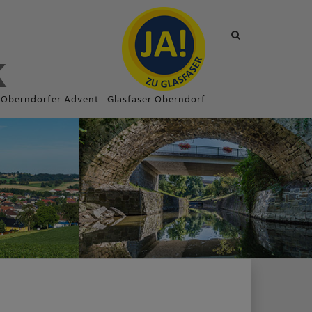
Site
search
toggle
Oberndorfer Advent
Glasfaser Oberndorf