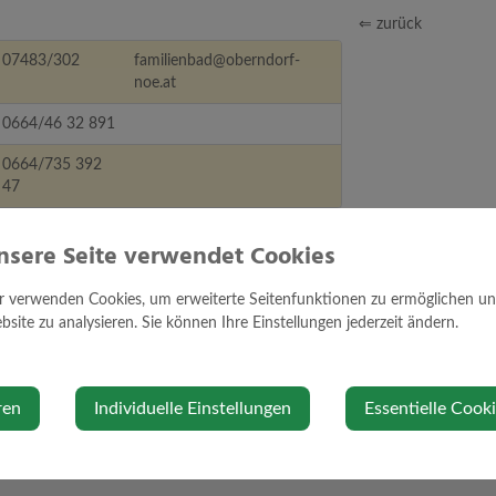
⇐ zurück
07483/302
familienbad@oberndorf-
noe.at
0664/46 32 891
0664/735 392
47
nsere Seite verwendet Cookies
r verwenden Cookies, um erweiterte Seitenfunktionen zu ermöglichen und 
site zu analysieren. Sie können Ihre Einstellungen jederzeit ändern.
ren
Individuelle Einstellungen
Essentielle Cook