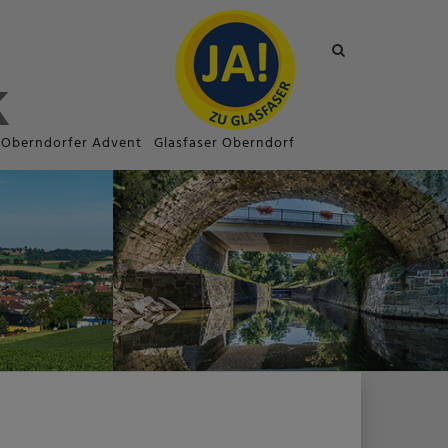
Site
search
toggle
Oberndorfer Advent
Glasfaser Oberndorf