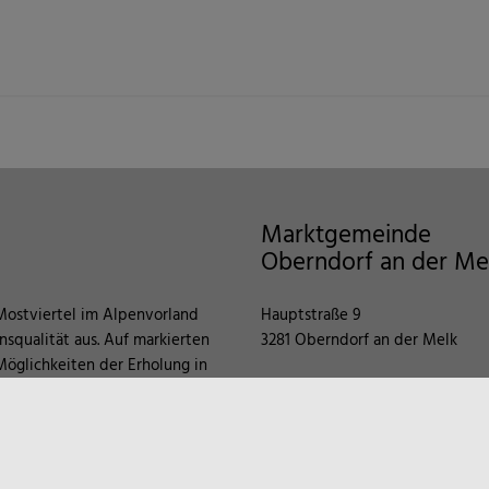
Marktgemeinde
Oberndorf an der Me
Mostviertel im Alpenvorland
Hauptstraße 9
squalität aus. Auf markierten
3281 Oberndorf an der Melk
öglichkeiten der Erholung in
in Besuch in unserem
UID: ATU16226509
ionen, z.B. über örtliche
 unserer Homepage.