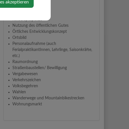
Grundverkehrswesen
ies akzeptieren
Jagdwesen
Katastrophenhilfe
Kinderspielplätze
Nutzung des öffentlichen Gutes
Örtliches Entwicklungskonzept
Ortsbild
Personalaufnahme (auch
FerialpraktikantInnen, Lehrlinge, Saisonkräfte,
etc.)
Raumordnung
Straßenbaustellen/ Bewilligung
Vergabewesen
Verkehrszeichen
Volksbegehren
Wahlen
Wanderwege und Mountainbikestrecken
Wohnungsmarkt