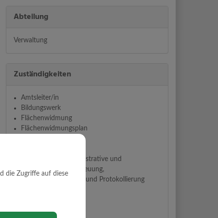
Abteilung
Verwaltung
Zuständigkeiten
Amtsleiter/in
Bildungswerk
Flächenwidmung
Flächenwidmungsplan
Förderungen
Gehsteige/ Straßen
Gemeinderat - administrative und
organisatorische Betreuung,
die Zugriffe auf diese
Sitzungsvorbereitung und Protokollierung
Gemeindezeitung
Glasfaser
Grundabteilung