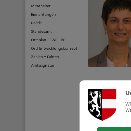
Mitarbeiter
Einrichtungen
Politik
Standesamt
Ortsplan - FWP - BPL
Örtl. Entwicklungskonzept
Zahlen + Fakten
Amtssignatur
U
Wi
Web