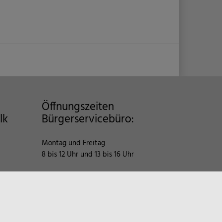
Öffnungszeiten
lk
Bürgerservicebüro:
Montag und Freitag
8 bis 12 Uhr und 13 bis 16 Uhr
Dienstag bis Donnerstag
8 bis 12 Uhr
Tel.
+43 7483 / 258
oder
358