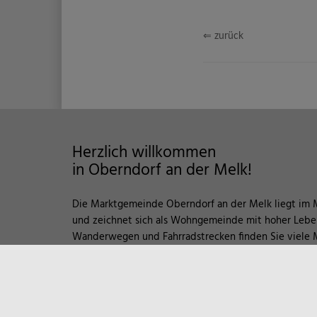
⇐ zurück
Herzlich willkommen
in Oberndorf an der Melk!
Die Marktgemeinde Oberndorf an der Melk liegt im 
und zeichnet sich als Wohngemeinde mit hoher Leben
Wanderwegen und Fahrradstrecken finden Sie viele M
der Natur vor. Zum Entspannen empfiehlt sich auch e
Sportzentrum und Familienbad. Viele weitere Informat
Vereine und Wirtschaftsbetriebe finden Sie hier auf