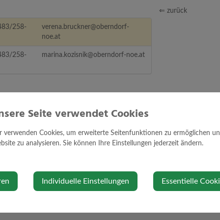
⇐ zurück
483/258-
verena.bruckner@oberndorf-
noe.at
483/258-
marina.kozisnik@oberndorf-noe.at
nsere Seite verwendet Cookies
r verwenden Cookies, um erweiterte Seitenfunktionen zu ermöglichen und 
site zu analysieren. Sie können Ihre Einstellungen jederzeit ändern.
ren
Individuelle Einstellungen
Essentielle Cook