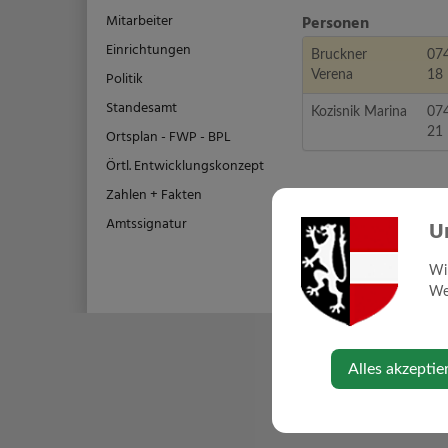
Mitarbeiter
Personen
Einrichtungen
Bruckner
07
Politik
Verena
18
Standesamt
Kozisnik Marina
07
21
Ortsplan - FWP - BPL
Örtl. Entwicklungskonzept
Zahlen + Fakten
Amtssignatur
U
Wi
Web
Alles akzeptie