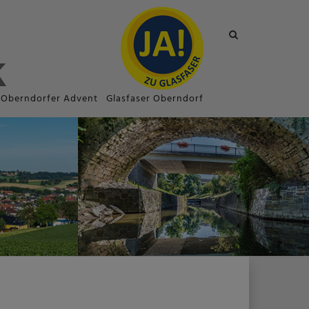
Site
search
toggle
Oberndorfer Advent
Glasfaser Oberndorf