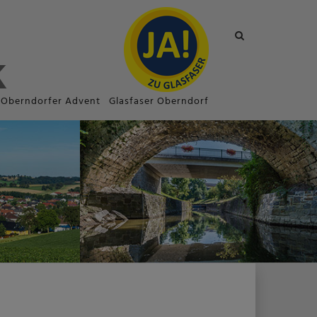
Site
search
toggle
Oberndorfer Advent
Glasfaser Oberndorf