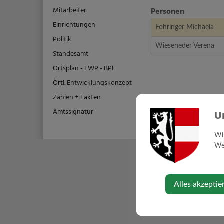
Mitarbeiter
Personen
Einrichtungen
Fohringer Michaela
Politik
Wieseneder Verena
Standesamt
Ortsplan - FWP - BPL
Örtl. Entwicklungskonzept
Zahlen + Fakten
Amtssignatur
U
Wi
Web
Alles akzeptie