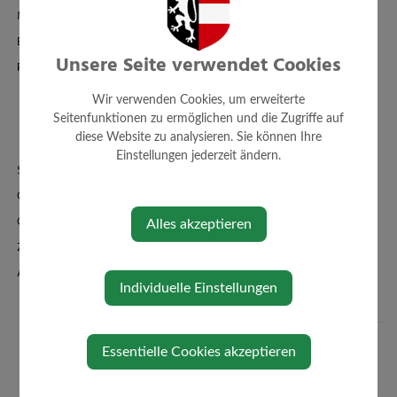
Mitarbeiter
Einrichtungen
Unsere Seite verwendet Cookies
Politik
Gemeinderat
Wir verwenden Cookies, um erweiterte
Sitzungsprotokolle
Seitenfunktionen zu ermöglichen und die Zugriffe auf
diese Website zu analysieren. Sie können Ihre
Ausschüsse+Zuständigk.
Einstellungen jederzeit ändern.
Standesamt
Ortsplan - FWP - BPL
Örtl. Entwicklungskonzept
Alles akzeptieren
Zahlen + Fakten
Amtssignatur
Individuelle Einstellungen
Essentielle Cookies akzeptieren