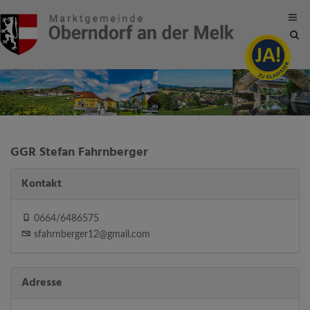
Site
sea
tog
GGR Stefan Fahrnberger
Kontakt
0664/6486575
sfahrnberger12@gmail.com
Adresse