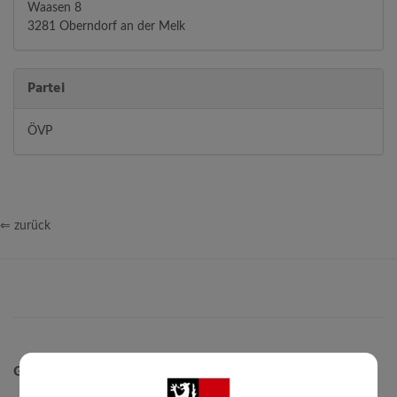
Waasen 8
3281 Oberndorf an der Melk
Partei
ÖVP
⇐ zurück
Gemeinde