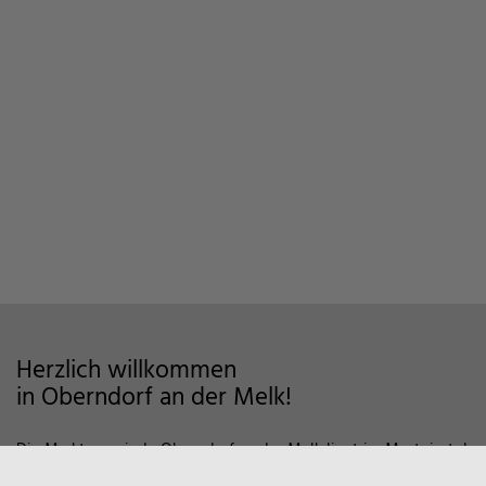
Herzlich willkommen
in Oberndorf an der Melk!
Die Marktgemeinde Oberndorf an der Melk liegt im Mostviertel
im Alpenvorland und zeichnet sich als Wohngemeinde mit