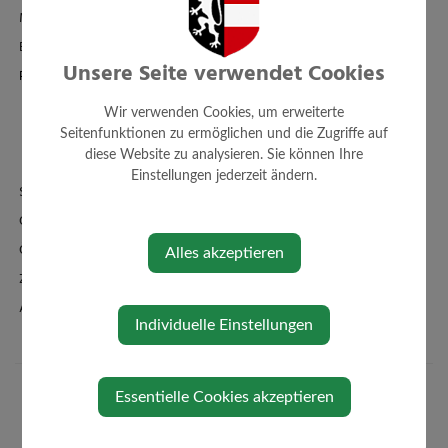
Mitarbeiter
Einrichtungen
Unsere Seite verwendet Cookies
Politik
Gemeinderat
Wir verwenden Cookies, um erweiterte
Sitzungsprotokolle
Seitenfunktionen zu ermöglichen und die Zugriffe auf
diese Website zu analysieren. Sie können Ihre
Ausschüsse+Zuständigk.
Einstellungen jederzeit ändern.
Standesamt
Ortsplan - FWP - BPL
Örtl. Entwicklungskonzept
Alles akzeptieren
Zahlen + Fakten
Amtssignatur
Individuelle Einstellungen
Essentielle Cookies akzeptieren