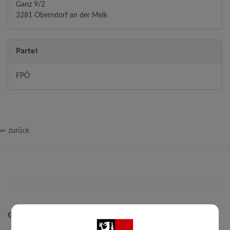
Ganz 9/2
3281 Oberndorf an der Melk
Partei
FPÖ
⇐ zurück
Gemeinde