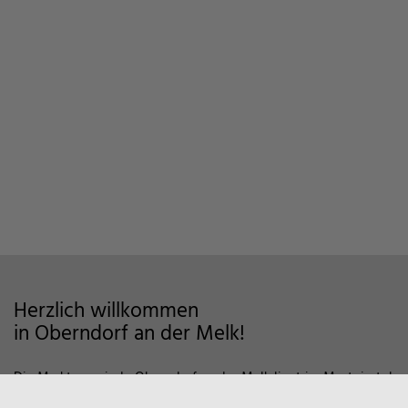
Herzlich willkommen
in Oberndorf an der Melk!
Die Marktgemeinde Oberndorf an der Melk liegt im Mostviertel
im Alpenvorland und zeichnet sich als Wohngemeinde mit