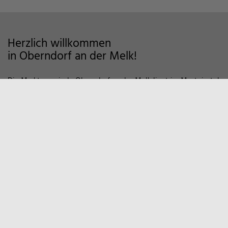
Herzlich willkommen
in Oberndorf an der Melk!
Die Marktgemeinde Oberndorf an der Melk liegt im Mostviertel
im Alpenvorland und zeichnet sich als Wohngemeinde mit
hoher Lebensqualität aus. Auf markierten Wanderwegen und
Fahrradstrecken finden Sie viele Möglichkeiten der Erholung in
der Natur vor. Zum Entspannen empfiehlt sich auch ein Besuch
in unserem Sportzentrum und Familienbad. Viele weitere
Informationen, z.B. über örtliche Vereine und
Wirtschaftsbetriebe finden Sie hier auf unserer Homepage.
Marktgemeinde
Oberndorf an der Melk