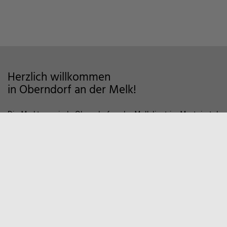
Herzlich willkommen
in Oberndorf an der Melk!
Die Marktgemeinde Oberndorf an der Melk liegt im Mostviertel
im Alpenvorland und zeichnet sich als Wohngemeinde mit
hoher Lebensqualität aus. Auf markierten Wanderwegen und
Fahrradstrecken finden Sie viele Möglichkeiten der Erholung in
der Natur vor. Zum Entspannen empfiehlt sich auch ein Besuch
in unserem Sportzentrum und Familienbad. Viele weitere
Informationen, z.B. über örtliche Vereine und
Wirtschaftsbetriebe finden Sie hier auf unserer Homepage.
Marktgemeinde