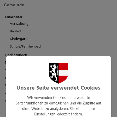
Gemeinde
Mitarbeiter
Verwaltung
Bauhof
Kindergärten
Schule/Familienbad
Einrichtungen
Politik
Standesamt
Ortsplan - FWP - BPL
Örtl. Entwicklungskonzept
Unsere Seite verwendet Cookies
Zahlen + Fakten
Wir verwenden Cookies, um erweiterte
Amtssignatur
Seitenfunktionen zu ermöglichen und die Zugriffe auf
diese Website zu analysieren. Sie können Ihre
Einstellungen jederzeit ändern.