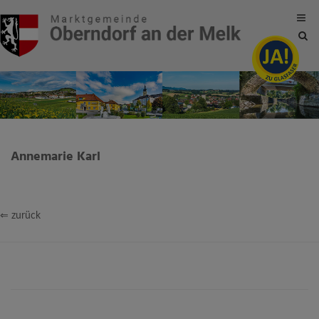
Site
sea
tog
Annemarie Karl
⇐ zurück