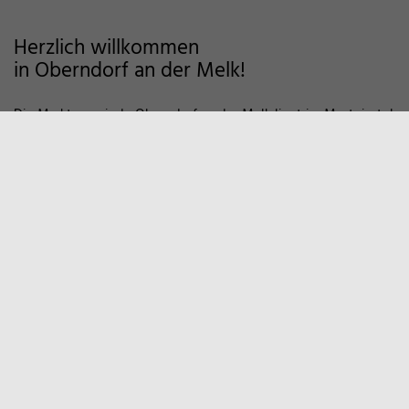
Herzlich willkommen
in Oberndorf an der Melk!
Die Marktgemeinde Oberndorf an der Melk liegt im Mostviertel
im Alpenvorland und zeichnet sich als Wohngemeinde mit
hoher Lebensqualität aus. Auf markierten Wanderwegen und
Fahrradstrecken finden Sie viele Möglichkeiten der Erholung in
der Natur vor. Zum Entspannen empfiehlt sich auch ein Besuch
in unserem Sportzentrum und Familienbad. Viele weitere
Informationen, z.B. über örtliche Vereine und
Wirtschaftsbetriebe finden Sie hier auf unserer Homepage.
Marktgemeinde
Oberndorf an der Melk
Hauptstraße 9
3281 Oberndorf an der Melk