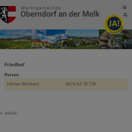
Site
sea
tog
Friedhof
Person
Hörhan Bernhard
0676/62 78 718
⇐ zurück