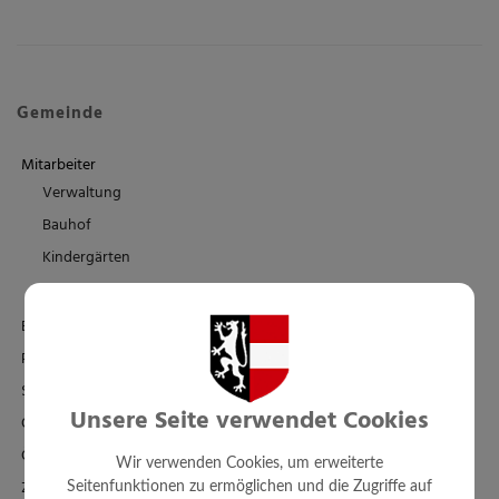
Gemeinde
Mitarbeiter
Verwaltung
Bauhof
Kindergärten
Schule/Familienbad
Einrichtungen
Politik
Standesamt
Unsere Seite verwendet Cookies
Ortsplan - FWP - BPL
Örtl. Entwicklungskonzept
Wir verwenden Cookies, um erweiterte
Zahlen + Fakten
Seitenfunktionen zu ermöglichen und die Zugriffe auf