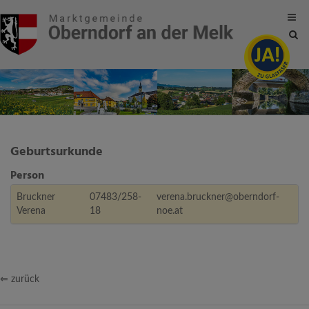
Site
sea
tog
Geburtsurkunde
Person
Bruckner
07483/258-
verena.bruckner@oberndorf-
Verena
18
noe.at
⇐ zurück