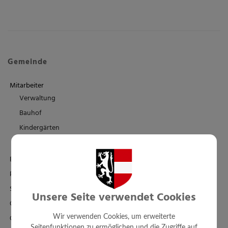
Gemeinde
Mitarbeiter
Verwaltung
Bauhof
Kindergärten
Schule/Familienbad
Einrichtungen
Politik
Standesamt
Unsere Seite verwendet Cookies
Ortsplan - FWP - BPL
Örtl. Entwicklungskonzept
Wir verwenden Cookies, um erweiterte
Seitenfunktionen zu ermöglichen und die Zugriffe auf