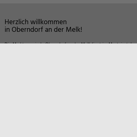
Herzlich willkommen
in Oberndorf an der Melk!
Die Marktgemeinde Oberndorf an der Melk liegt im Mostviertel
im Alpenvorland und zeichnet sich als Wohngemeinde mit
hoher Lebensqualität aus. Auf markierten Wanderwegen und
Fahrradstrecken finden Sie viele Möglichkeiten der Erholung in
der Natur vor. Zum Entspannen empfiehlt sich auch ein Besuch
in unserem Sportzentrum und Familienbad. Viele weitere
Informationen, z.B. über örtliche Vereine und
Wirtschaftsbetriebe finden Sie hier auf unserer Homepage.
Marktgemeinde
Oberndorf an der Melk
Hauptstraße 9