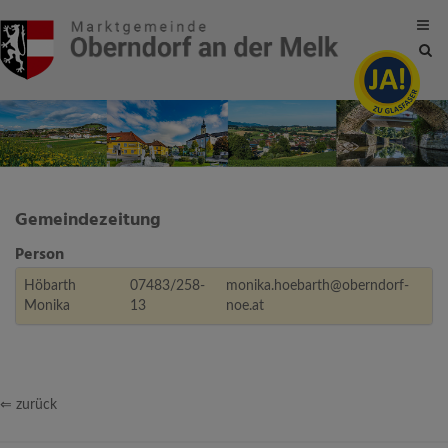
Site
sea
tog
Gemeindezeitung
Person
Höbarth
07483/258-
monika.hoebarth@oberndorf-
Monika
13
noe.at
⇐ zurück