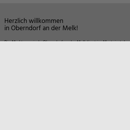
Herzlich willkommen
in Oberndorf an der Melk!
Die Marktgemeinde Oberndorf an der Melk liegt im Mostviertel
im Alpenvorland und zeichnet sich als Wohngemeinde mit
hoher Lebensqualität aus. Auf markierten Wanderwegen und
Fahrradstrecken finden Sie viele Möglichkeiten der Erholung in
der Natur vor. Zum Entspannen empfiehlt sich auch ein Besuch
in unserem Sportzentrum und Familienbad. Viele weitere
Informationen, z.B. über örtliche Vereine und
Wirtschaftsbetriebe finden Sie hier auf unserer Homepage.
Marktgemeinde
Oberndorf an der Melk
Hauptstraße 9