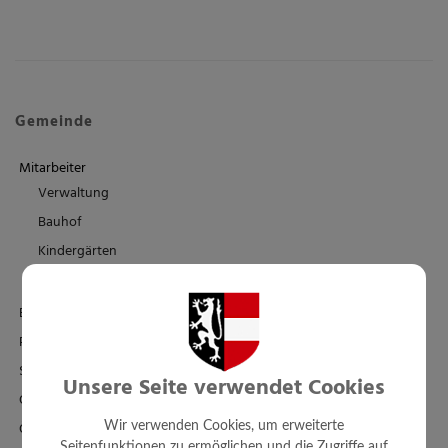
Gemeinde
Mitarbeiter
Verwaltung
Bauhof
Kindergärten
Schule/Familienbad
Einrichtungen
Politik
Standesamt
Unsere Seite verwendet Cookies
Ortsplan - FWP - BPL
Örtl. Entwicklungskonzept
Wir verwenden Cookies, um erweiterte
Seitenfunktionen zu ermöglichen und die Zugriffe auf