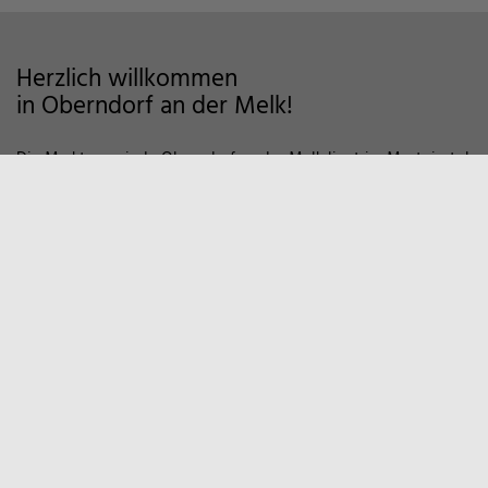
Herzlich willkommen
in Oberndorf an der Melk!
Die Marktgemeinde Oberndorf an der Melk liegt im Mostviertel
im Alpenvorland und zeichnet sich als Wohngemeinde mit
hoher Lebensqualität aus. Auf markierten Wanderwegen und
Fahrradstrecken finden Sie viele Möglichkeiten der Erholung in
der Natur vor. Zum Entspannen empfiehlt sich auch ein Besuch
in unserem Sportzentrum und Familienbad. Viele weitere
Informationen, z.B. über örtliche Vereine und
Wirtschaftsbetriebe finden Sie hier auf unserer Homepage.
Marktgemeinde
Oberndorf an der Melk
Hauptstraße 9