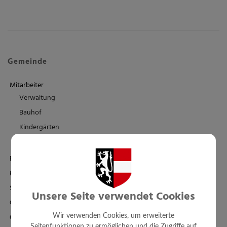
Gemeinde
Mitarbeiter
Verwaltung
Bauhof
Kindergärten
Schule/Familienbad
Einrichtungen
Politik
Standesamt
Unsere Seite verwendet Cookies
Ortsplan - FWP - BPL
Örtl. Entwicklungskonzept
Wir verwenden Cookies, um erweiterte
Seitenfunktionen zu ermöglichen und die Zugriffe auf