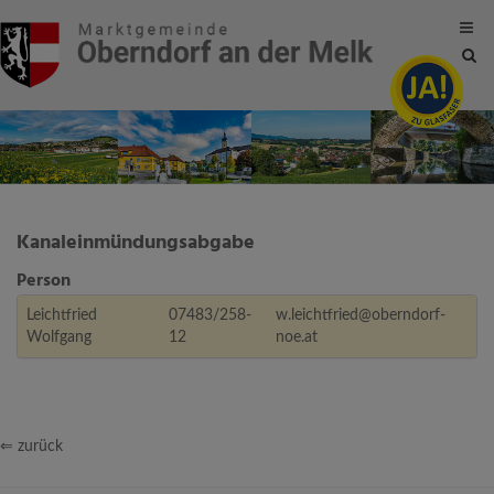
Site
sea
tog
Kanaleinmündungsabgabe
Person
Leichtfried
07483/258-
w.leichtfried@oberndorf-
Wolfgang
12
noe.at
⇐ zurück