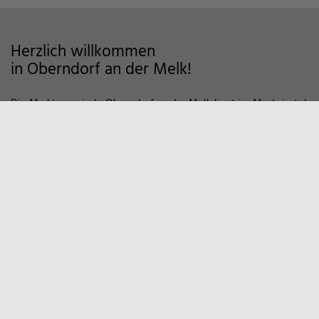
Herzlich willkommen
in Oberndorf an der Melk!
Die Marktgemeinde Oberndorf an der Melk liegt im Mostviertel
im Alpenvorland und zeichnet sich als Wohngemeinde mit
hoher Lebensqualität aus. Auf markierten Wanderwegen und
Fahrradstrecken finden Sie viele Möglichkeiten der Erholung in
der Natur vor. Zum Entspannen empfiehlt sich auch ein Besuch
in unserem Sportzentrum und Familienbad. Viele weitere
Informationen, z.B. über örtliche Vereine und
Wirtschaftsbetriebe finden Sie hier auf unserer Homepage.
Marktgemeinde
Oberndorf an der Melk
Hauptstraße 9