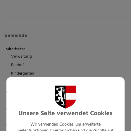
Gemeinde
Mitarbeiter
Verwaltung
Bauhof
Kindergärten
Schule/Familienbad
Einrichtungen
Politik
Standesamt
Unsere Seite verwendet Cookies
Ortsplan - FWP - BPL
Örtl. Entwicklungskonzept
Wir verwenden Cookies, um erweiterte
Seitenfunktionen zu ermöglichen und die Zugriffe auf