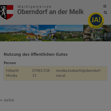
Site
sea
tog
Nutzung des öffentlichen Gutes
Person
Höbarth
07483/258-
monika.hoebarth@oberndorf-
Monika
13
noe.at
⇐ zurück