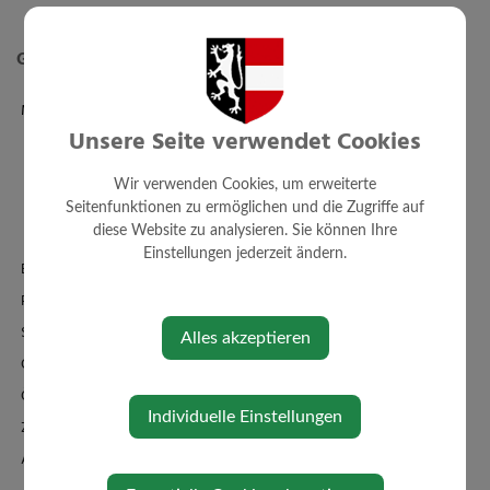
Gemeinde
Mitarbeiter
Unsere Seite verwendet Cookies
Verwaltung
Bauhof
Wir verwenden Cookies, um erweiterte
Kindergärten
Seitenfunktionen zu ermöglichen und die Zugriffe auf
Schule/Familienbad
diese Website zu analysieren. Sie können Ihre
Einstellungen jederzeit ändern.
Einrichtungen
Politik
Standesamt
Alles akzeptieren
Ortsplan - FWP - BPL
Örtl. Entwicklungskonzept
Individuelle Einstellungen
Zahlen + Fakten
Amtssignatur