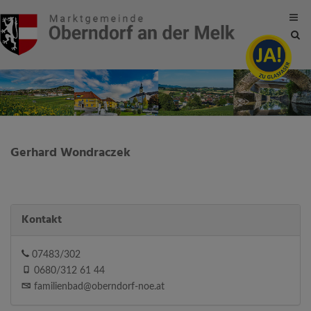
Site
sea
tog
Gerhard Wondraczek
Kontakt
07483/302
0680/312 61 44
familienbad@oberndorf-noe.at