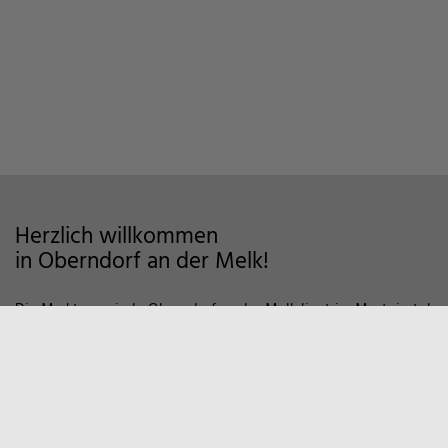
Herzlich willkommen
in Oberndorf an der Melk!
Die Marktgemeinde Oberndorf an der Melk liegt im Mostviertel
im Alpenvorland und zeichnet sich als Wohngemeinde mit
hoher Lebensqualität aus. Auf markierten Wanderwegen und
Fahrradstrecken finden Sie viele Möglichkeiten der Erholung in
der Natur vor. Zum Entspannen empfiehlt sich auch ein Besuch
in unserem Sportzentrum und Familienbad. Viele weitere