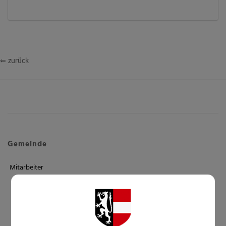
⇐ zurück
Gemeinde
Mitarbeiter
Verwaltung
Bauhof
Kindergärten
Schule/Familienbad