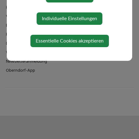
Klimaticket
Veranstaltungen
Individuelle Einstellungen
Bildergalerie
Familienbad + Sauna
Essentielle Cookies akzeptieren
Links/Adressen
Wetter
Newsletteranmeldung
Oberndorf-App