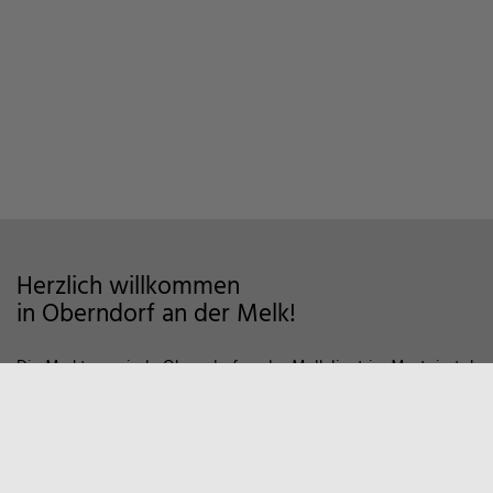
Herzlich willkommen
in Oberndorf an der Melk!
Die Marktgemeinde Oberndorf an der Melk liegt im Mostviertel
im Alpenvorland und zeichnet sich als Wohngemeinde mit
hoher Lebensqualität aus. Auf markierten Wanderwegen und
Fahrradstrecken finden Sie viele Möglichkeiten der Erholung in
der Natur vor. Zum Entspannen empfiehlt sich auch ein Besuch