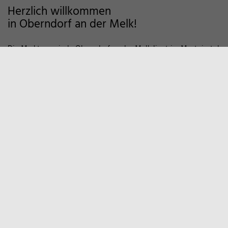
Herzlich willkommen
in Oberndorf an der Melk!
Die Marktgemeinde Oberndorf an der Melk liegt im Mostviertel
im Alpenvorland und zeichnet sich als Wohngemeinde mit
hoher Lebensqualität aus. Auf markierten Wanderwegen und
Fahrradstrecken finden Sie viele Möglichkeiten der Erholung in
der Natur vor. Zum Entspannen empfiehlt sich auch ein Besuch
in unserem Sportzentrum und Familienbad. Viele weitere
Informationen, z.B. über örtliche Vereine und
Wirtschaftsbetriebe finden Sie hier auf unserer Homepage.
Marktgemeinde
Oberndorf an der Melk
Hauptstraße 9
3281 Oberndorf an der Melk