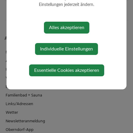
Einstellungen jederzeit ändern.
Alles akzeptieren
Aktuelles
Individuelle Einstellungen
News
Amtstafel
Klimaticket
Essentielle Cookies akzeptieren
Veranstaltungen
Bildergalerie
Familienbad + Sauna
Links/Adressen
Wetter
Newsletteranmeldung
Oberndorf-App