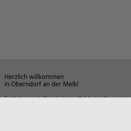
Herzlich willkommen
in Oberndorf an der Melk!
Die Marktgemeinde Oberndorf an der Melk liegt im Mostviertel
im Alpenvorland und zeichnet sich als Wohngemeinde mit
hoher Lebensqualität aus. Auf markierten Wanderwegen und
Fahrradstrecken finden Sie viele Möglichkeiten der Erholung in
der Natur vor. Zum Entspannen empfiehlt sich auch ein Besuch