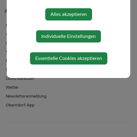
Aktuelles
Alles akzeptieren
News
Amtstafel
Individuelle Einstellungen
Klimaticket
Veranstaltungen
Essentielle Cookies akzeptieren
Bildergalerie
Familienbad + Sauna
Links/Adressen
Wetter
Newsletteranmeldung
Oberndorf-App