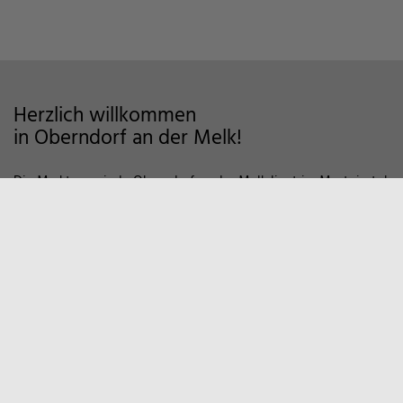
Herzlich willkommen
in Oberndorf an der Melk!
Die Marktgemeinde Oberndorf an der Melk liegt im Mostviertel
im Alpenvorland und zeichnet sich als Wohngemeinde mit
hoher Lebensqualität aus. Auf markierten Wanderwegen und
Fahrradstrecken finden Sie viele Möglichkeiten der Erholung in
der Natur vor. Zum Entspannen empfiehlt sich auch ein Besuch
in unserem Sportzentrum und Familienbad. Viele weitere
Informationen, z.B. über örtliche Vereine und
Wirtschaftsbetriebe finden Sie hier auf unserer Homepage.
Marktgemeinde
Oberndorf an der Melk